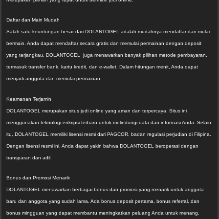
Daftar dan Main Mudah
Salah satu keuntungan besar dari DOLANTOGEL adalah mudahnya mendaftar dan mulai
bermain. Anda dapat mendaftar secara gratis dan memulai permainan dengan deposit
yang terjangkau. DOLANTOGEL juga menawarkan banyak pilihan metode pembayaran,
termasuk transfer bank, kartu kredit, dan e-wallet. Dalam hitungan menit, Anda dapat
menjadi anggota dan memulai permainan.
Keamanan Terjamin
DOLANTOGEL merupakan situs judi online yang aman dan terpercaya. Situs ini
menggunakan teknologi enkripsi terbaru untuk melindungi data dan informasi Anda. Selain
itu, DOLANTOGEL memiliki lisensi resmi dari PAGCOR, badan regulasi perjudian di Filipina.
Dengan lisensi resmi ini, Anda dapat yakin bahwa DOLANTOGEL beroperasi dengan
transparan dan adil.
Bonus dan Promosi Menarik
DOLANTOGEL menawarkan berbagai bonus dan promosi yang menarik untuk anggota
baru dan anggota yang sudah lama. Ada bonus deposit pertama, bonus referral, dan
bonus mingguan yang dapat membantu meningkatkan peluang Anda untuk menang.