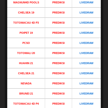
MAGNUM4D POOLS
PREDIKSI
LIVEDRAW
CHELSEA 19
PREDIKSI
LIVEDRAW
TOTOMACAU 4D P3
PREDIKSI
LIVEDRAW
POIPET 19
PREDIKSI
LIVEDRAW
PCSO
PREDIKSI
LIVEDRAW
TOTOMALI 20
PREDIKSI
LIVEDRAW
HUAHIN 21
PREDIKSI
LIVEDRAW
CHELSEA 21
PREDIKSI
LIVEDRAW
NEVADA
PREDIKSI
LIVEDRAW
BRUNEI 21
PREDIKSI
LIVEDRAW
TOTOMACAU 4D P4
PREDIKSI
LIVEDRAW