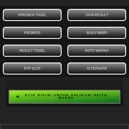
PREDIKSI TOGEL
DATA RESULT
PROMOSI
BUKU MIMPI
RESULT TOGEL
PAITO WARNA
RTP SLOT
ALTERNATIF
KLIK DISINI UNTUK APLIKASI PAITO
WARNA