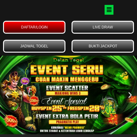
Lewati
Menu
ke
konten
DAFTAR/LOGIN
LIVE DRAW
JADWAL TOGEL
BUKTI JACKPOT